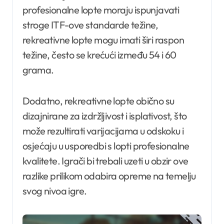
profesionalne lopte moraju ispunjavati
stroge ITF-ove standarde težine,
rekreativne lopte mogu imati širi raspon
težine, često se krećući između 54 i 60
grama.
Dodatno, rekreativne lopte obično su
dizajnirane za izdržljivost i isplativost, što
može rezultirati varijacijama u odskoku i
osjećaju u usporedbi s lopti profesionalne
kvalitete. Igrači bi trebali uzeti u obzir ove
razlike prilikom odabira opreme na temelju
svog nivoa igre.