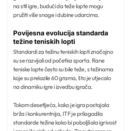
na stil igre, budući da teže lopte mogu
pružiti više snage i dubine udarcima.
Povijesna evolucija standarda
težine teniskih lopti
Standardi za težinu teniskih lopti značajno
su se razvijali od početka sporta. Rane
teniske lopte često su bile teže, s težinama
koje su prelazile 60 grama, što je utjecalo
na dinamiku igre i izvedbu igrača.
Tokom desetljeća, kako je igra postajala
brža i konkurentnija, ITF je prilagodila
standarde težine kako bi poboljšala igrivost