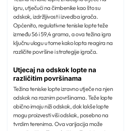
igru, utječući na čimbenike kao što su
odskok, izdržljivost i izvedba igrača.
Općenito, regulativne teniske lopte teže
između 56 i 59,4 grama, a ova težina igra
ključnu ulogu u tome kako lopta reagira na
različite površine i strategije igrača.
Utjecaj na odskok lopte na
različitim površinama
Težina teniske lopte izravno utječe na njen
odskok na raznim površinama. Teže lopte
obično imaju niži odskok, dok lakše lopte
mogu proizvesti viši odskok, posebno na
tvrdim terenima. Ova varijacija može