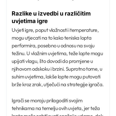
Razlike u izvedbi u različitim
uvjetima igre
Uvjeti igre, poput vlažnosti i temperature,
mogu utjecati na to kako teniska lopta
performira, posebno u odnosu na svoju
težinu. U vlažnim uvjetima, teže lopte mogu
upijati vlagu, što dovodi do promjene u
njihovom odskoku i brzini. Suprotno tome, u
suhim uvjetima, lakše lopte mogu putovati
brže kroz zrak, utječući na strategije igrača.
Igrači se moraju prilagoditi svojim
tehnikama na temelju ovih uvjeta, jer teža
lopta može zahtijevati snažnije udarce, dok