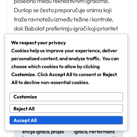
posebno među rekreativnim igračima.
Dunlop se često preporučuje onima koji
traže ravnotežu između težine i kontrole,
dok Babolat preferiraju igrači koji prioritet
daju spinu i osjećaju na zemljanim
We respect your privacy
terenima.
Cookies help us improve your experience, deliver
personalized content, and analyze traffic. You can
choose which cookies to allow by clicking
Customize
. Click
Accept All
to consent or
Reject
All
to decline non-essential cookies.
Customize
Reject All
P
Teniske loptice za m
Potencijal rotacije t
ečeve: zahtjevi za p
eniskih lopti: Tekstu
Accept All
o
erformanse, prefer
ra površine, Tehnika
s
encije igrača, propis
igrača, Performans