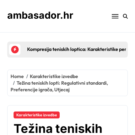
Skip
to
ambasador.hr
content
Prirodna guma u teniskim lopticama: Prednosti, izv
Home
Karakteristike izvedbe
Težina teniskih lopti: Regulativni standardi,
Preferencije igrača, Utjecaj
Karakteristike izvedbe
Težina teniskih