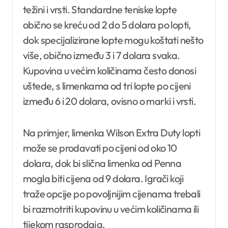
težini i vrsti. Standardne teniske lopte
obično se kreću od 2 do 5 dolara po lopti,
dok specijalizirane lopte mogu koštati nešto
više, obično između 3 i 7 dolara svaka.
Kupovina u većim količinama često donosi
uštede, s limenkama od tri lopte po cijeni
između 6 i 20 dolara, ovisno o marki i vrsti.
Na primjer, limenka Wilson Extra Duty lopti
može se prodavati po cijeni od oko 10
dolara, dok bi slična limenka od Penna
mogla biti cijena od 9 dolara. Igrači koji
traže opcije po povoljnijim cijenama trebali
bi razmotriti kupovinu u većim količinama ili
tijekom rasprodaja.