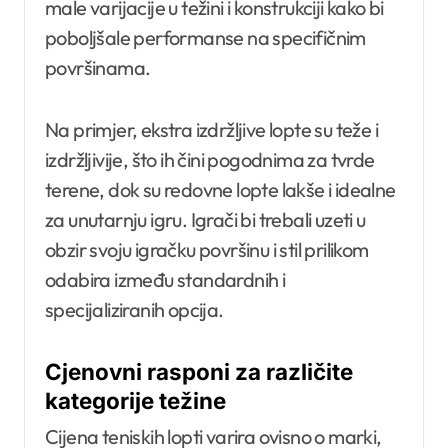
male varijacije u težini i konstrukciji kako bi
poboljšale performanse na specifičnim
površinama.
Na primjer, ekstra izdržljive lopte su teže i
izdržljivije, što ih čini pogodnima za tvrde
terene, dok su redovne lopte lakše i idealne
za unutarnju igru. Igrači bi trebali uzeti u
obzir svoju igračku površinu i stil prilikom
odabira između standardnih i
specijaliziranih opcija.
Cjenovni rasponi za različite
kategorije težine
Cijena teniskih lopti varira ovisno o marki,