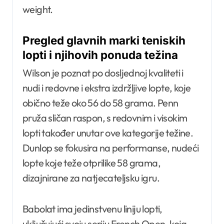
weight.
Pregled glavnih marki teniskih
lopti i njihovih ponuda težina
Wilson je poznat po dosljednoj kvaliteti i
nudi i redovne i ekstra izdržljive lopte, koje
obično teže oko 56 do 58 grama. Penn
pruža sličan raspon, s redovnim i visokim
lopti također unutar ove kategorije težine.
Dunlop se fokusira na performanse, nudeći
lopte koje teže otprilike 58 grama,
dizajnirane za natjecateljsku igru.
Babolat ima jedinstvenu liniju lopti,
uključujući svoju seriju French Open, koja