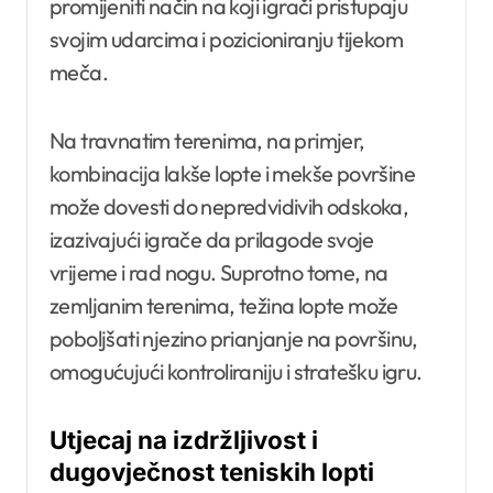
promijeniti način na koji igrači pristupaju
svojim udarcima i pozicioniranju tijekom
meča.
Na travnatim terenima, na primjer,
kombinacija lakše lopte i mekše površine
može dovesti do nepredvidivih odskoka,
izazivajući igrače da prilagode svoje
vrijeme i rad nogu. Suprotno tome, na
zemljanim terenima, težina lopte može
poboljšati njezino prianjanje na površinu,
omogućujući kontroliraniju i stratešku igru.
Utjecaj na izdržljivost i
dugovječnost teniskih lopti