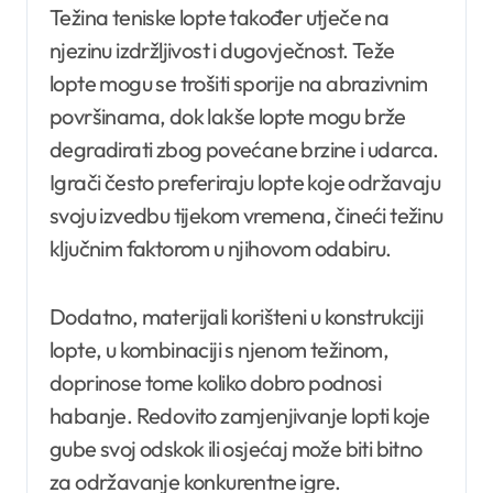
Težina teniske lopte također utječe na
njezinu izdržljivost i dugovječnost. Teže
lopte mogu se trošiti sporije na abrazivnim
površinama, dok lakše lopte mogu brže
degradirati zbog povećane brzine i udarca.
Igrači često preferiraju lopte koje održavaju
svoju izvedbu tijekom vremena, čineći težinu
ključnim faktorom u njihovom odabiru.
Dodatno, materijali korišteni u konstrukciji
lopte, u kombinaciji s njenom težinom,
doprinose tome koliko dobro podnosi
habanje. Redovito zamjenjivanje lopti koje
gube svoj odskok ili osjećaj može biti bitno
za održavanje konkurentne igre.