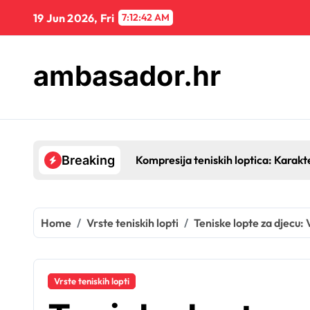
Skip
19 Jun 2026, Fri
7:12:43 AM
to
content
ambasador.hr
Kompresija teniskih loptica: Karakt
Breaking
Home
Vrste teniskih lopti
Teniske lopte za djecu: 
Vrste teniskih lopti