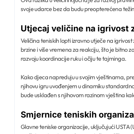
svoje udarce bez da budu preopterećena težin
Utjecaj veličine na igrivost 
Veličina teniskih lopti izravno utječe na igrivo
brzine i više vremena za reakciju, što je bitno
razvoju koordinacije ruku i očiju te tajminga.
Kako djeca napreduju u svojim vještinama, pre
njihovu igru uvođenjem u dinamiku standardnog
bude usklađen s njihovom razinom vještina kako 
Smjernice teniskih organiza
Glavne teniske organizacije, uključujući USTA 