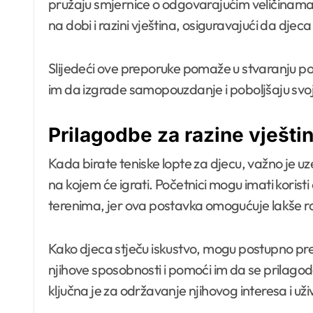
pružaju smjernice o odgovarajućim veličinam
na dobi i razini vještina, osiguravajući da djec
Slijedeći ove preporuke pomaže u stvaranju p
im da izgrade samopouzdanje i poboljšaju svoj
Prilagodbe za razine vještin
Kada birate teniske lopte za djecu, važno je uzeti
na kojem će igrati. Početnici mogu imati koristi
terenima, jer ova postavka omogućuje lakše ra
Kako djeca stječu iskustvo, mogu postupno prela
njihove sposobnosti i pomoći im da se prilago
ključna je za održavanje njihovog interesa i uži