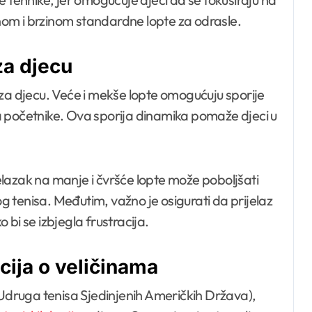
om i brzinom standardne lopte za odrasle.
za djecu
st za djecu. Veće i mekše lopte omogućuju sporije
 za početnike. Ova sporija dinamika pomaže djeci u
lazak na manje i čvršće lopte može poboljšati
 tenisa. Međutim, važno je osigurati da prijelaz
bi se izbjegla frustracija.
cija o veličinama
(Udruga tenisa Sjedinjenih Američkih Država),