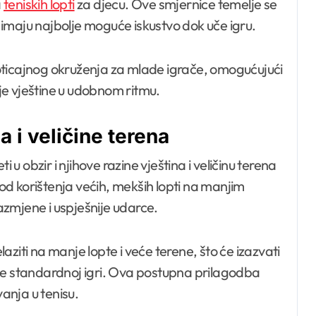
a
teniskih lopti
za djecu. Ove smjernice temelje se
a imaju najbolje moguće iskustvo dok uče igru.
oticajnog okruženja za mlade igrače, omogućujući
e vještine u udobnom ritmu.
a i veličine terena
 u obzir i njihove razine vještina i veličinu terena
 od korištenja većih, mekših lopti na manjim
zmjene i uspješnije udarce.
ziti na manje lopte i veće terene, što će izazvati
de standardnoj igri. Ova postupna prilagodba
vanja u tenisu.