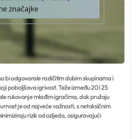
o bi odgovarale različitim dobim skupinama i
oji poboljšava igrivost. Teže između 20 i 25
ale rukovanje mlađim igračima, dok pružaju
Sigurnost je od najveće važnosti, s netoksičnim
imiziraju rizik od ozljeda, osiguravajući