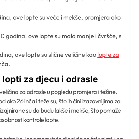
dina, ove lopte su veće i mekše, promjera oko
10 godina, ove lopte su malo manje i čvršće, s
dina, ove lopte su slične veličine kao
lopte za
nča.
lopti za djecu i odrasle
veličina za odrasle u pogledu promjera i težine.
oko 26 inča i teže su, što ih čini izazovnijima za
izajnirane su da budu lakše i mekše, što pomaže
posobnost kontrole lopte.
lne tehnike, jer omogućuje djeci da se fokusiraju na