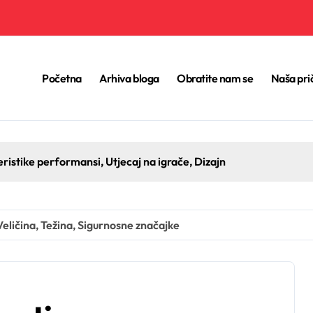
Početna
Arhiva bloga
Obratite nam se
Naša pri
eristike performansi, Utjecaj na igrače, Dizajn
Veličina, Težina, Sigurnosne značajke