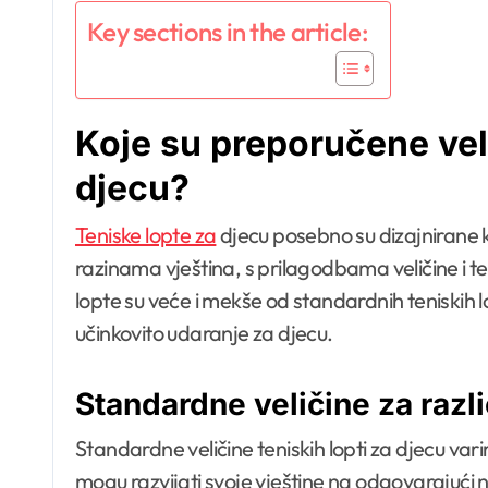
Key sections in the article:
Koje su preporučene veli
djecu?
Teniske lopte za
djecu posebno su dizajnirane 
razinama vještina, s prilagodbama veličine i te
lopte su veće i mekše od standardnih teniskih lop
učinkovito udaranje za djecu.
Standardne veličine za razl
Standardne veličine teniskih lopti za djecu vari
mogu razvijati svoje vještine na odgovarajući n