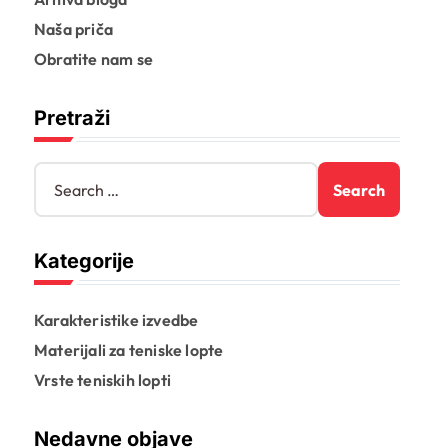
Naša priča
Obratite nam se
Pretraži
S
e
a
r
Kategorije
c
h
f
Karakteristike izvedbe
o
r
Materijali za teniske lopte
:
Vrste teniskih lopti
Nedavne objave