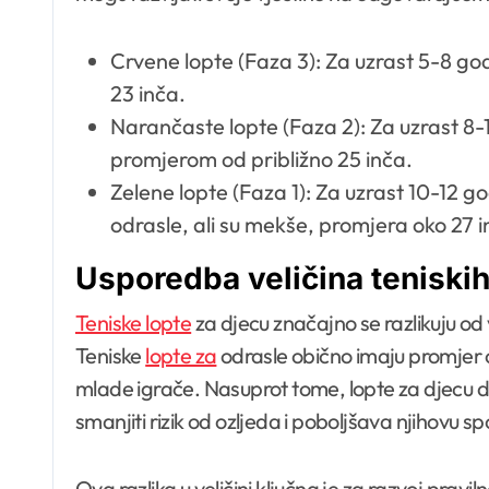
Crvene lopte (Faza 3): Za uzrast 5-8 go
23 inča.
Narančaste lopte (Faza 2): Za uzrast 8-
promjerom od približno 25 inča.
Zelene lopte (Faza 1): Za uzrast 10-12 go
odrasle, ali su mekše, promjera oko 27 i
Usporedba veličina teniskih 
Teniske lopte
za djecu značajno se razlikuju od 
Teniske
lopte za
odrasle obično imaju promjer od 
mlade igrače. Nasuprot tome, lopte za djecu d
smanjiti rizik od ozljeda i poboljšava njihovu s
Ova razlika u veličini ključna je za razvoj pravi