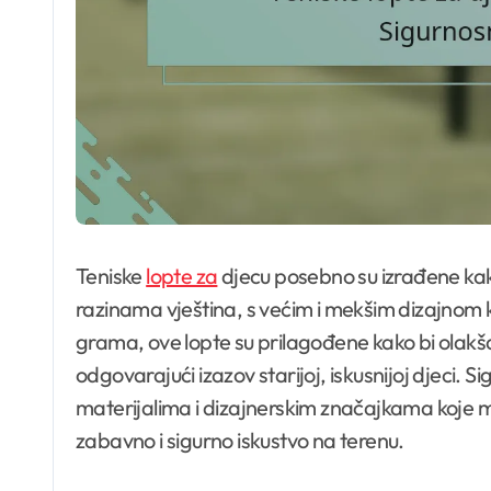
Teniske
lopte za
djecu posebno su izrađene kak
razinama vještina, s većim i mekšim dizajnom k
grama, ove lopte su prilagođene kako bi olakš
odgovarajući izazov starijoj, iskusnijoj djeci. 
materijalima i dizajnerskim značajkama koje min
zabavno i sigurno iskustvo na terenu.