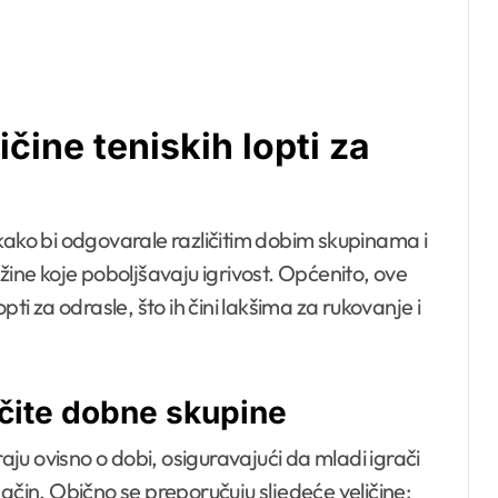
čine teniskih lopti za
kako bi odgovarale različitim dobim skupinama i
žine koje poboljšavaju igrivost. Općenito, ove
ti za odrasle, što ih čini lakšima za rukovanje i
ičite dobne skupine
raju ovisno o dobi, osiguravajući da mladi igrači
ačin. Obično se preporučuju sljedeće veličine: