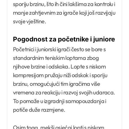
sporiju brzinu, što ih čini lakšima za kontrolu i
manje zahtjevnim za igrače koji još razvijaju
svoje vještine.
Pogodnost za početnike i juniore
Početnici i juniorski igrači često se bore s
standardnim teniskim loptama zbog
njihove brzine i odskoka. Lopte s niskom
kompresijom pružaju niži odskok i sporiju
brzinu, omogućujući tim igračima više
vremena za reakciju i razvoj svojih udaraca.
To pomaže u izgradnji samopouzdanja i
potiče duže razmjene.
Osim toga, mekši osjećaj lopti s niskom