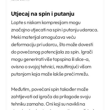
Utjecaj na spin i putanju
Lopte s niskom kompresijom mogu
značajno utjecati na spin i putanju udaraca.
Meki materijal omogućava veću
deformaciju pri udarcu, što može dovesti
do povećanog potencijala za spin. Igrači
mogu generirati više topspina ili slice-a,
ovisno o svojoj tehnici, rezultirajući višom
putanjom koja može lakše preći mrežu.
Međutim, povećani spin također može
zahtijevati od igrača da prilagode svoju
tehniku zamaha. Oni koji su navikli na