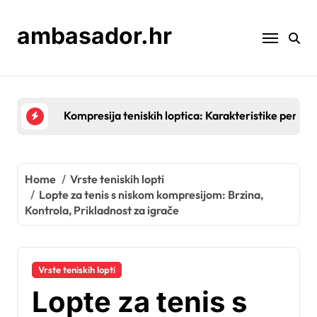
Skip
to
ambasador.hr
content
Prirodna guma u teniskim lopticama: Prednosti, izv
Home
Vrste teniskih lopti
Lopte za tenis s niskom kompresijom: Brzina,
Kontrola, Prikladnost za igrače
Vrste teniskih lopti
Lopte za tenis s