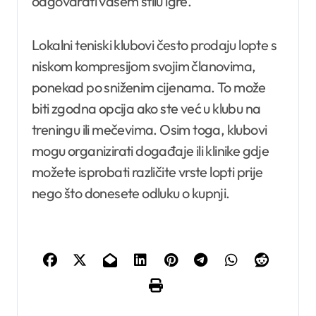
odgovarati vašem stilu igre.
Lokalni teniski klubovi često prodaju lopte s
niskom kompresijom svojim članovima,
ponekad po sniženim cijenama. To može
biti zgodna opcija ako ste već u klubu na
treningu ili mečevima. Osim toga, klubovi
mogu organizirati događaje ili klinike gdje
možete isprobati različite vrste lopti prije
nego što donesete odluku o kupnji.