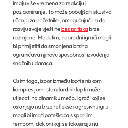
imaju više vremena za reakciju i
pozicioniranje. To može poboljšati iskustvo
učenja za početnike, omogućujući im da
razviju svoje vještine
bez pritiska
brze
razmjene. Međutim, napredni igrači mogli
bi primijetiti da smanjena brzina
ograničava njihovu sposobnost izvođenja
snažnih udaraca.
Osim toga, izbor između lopti s niskom
kompresijom i standardnih lopti može
utjecati na dinamiku meča. Igrači koji se
oslanjaju na brze reflekse i agresivnu igru
mogli bi imati poteškoća s sporijim
tempom, dok oni koji se fokusiraju na