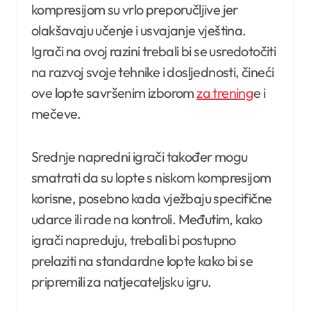
kompresijom su vrlo preporučljive jer
olakšavaju učenje i usvajanje vještina.
Igrači na ovoj razini trebali bi se usredotočiti
na razvoj svoje tehnike i dosljednosti, čineći
ove lopte savršenim izborom
za trening
e i
mečeve.
Srednje napredni igrači također mogu
smatrati da su lopte s niskom kompresijom
korisne, posebno kada vježbaju specifične
udarce ili rade na kontroli. Međutim, kako
igrači napreduju, trebali bi postupno
prelaziti na standardne lopte kako bi se
pripremili za natjecateljsku igru.