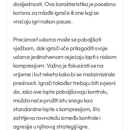
dosljednosti. Ova karakteristika je posebno
korisna za mlađe igrače ili one koji se
vraćaju igri nakon pauze.
Preciznost udarca može se poboljšati
vježbom, dok igrači uče prilagoditi svoje
udarce jedinstvenom osjećaju lopti s niskom
kompresijom. Važno je fokusirati se na
vrijeme i kut reketa kako bi se maksimizirale
prednosti. Igrači također trebaju biti svjesni
da, iako ove lopte poboljšavaju kontrolu,
možda neće pružiti istu snagu kao
standardne lopte s kompresijom, što
zahtijeva ravnotežu između kontrole i
agresije u njihovoj strategiji igre.