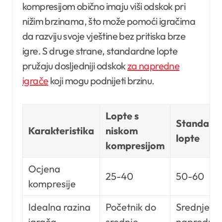
kompresijom obično imaju viši odskok pri
nižim brzinama, što može pomoći igračima
da razviju svoje vještine bez pritiska brze
igre. S druge strane, standardne lopte
pružaju dosljedniji odskok
za napredne
igrače
koji mogu podnijeti brzinu.
Lopte s
Standard
Karakteristika
niskom
lopte
kompresijom
Ocjena
25-40
50-60
kompresije
Idealna razina
Početnik do
Srednje d
igrača
srednje
napredne