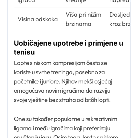
Viša pri nižim
Dosljedna
Visina odskoka
brzinama
kroz brzin
Uobičajene upotrebe i primjene u
tenisu
Lopte s niskom kompresijom često se
koriste u svrhe treninga, posebno za
početnike i juniore. Njihov mekši osjećaj
omogućava novim igračima da razviju
svoje vještine bez straha od bržih lopti.
One su također popularne u rekreativnim
ligama i među igračima koji preferiraju
opušteniju igru. Osim toga, lopte s niskom