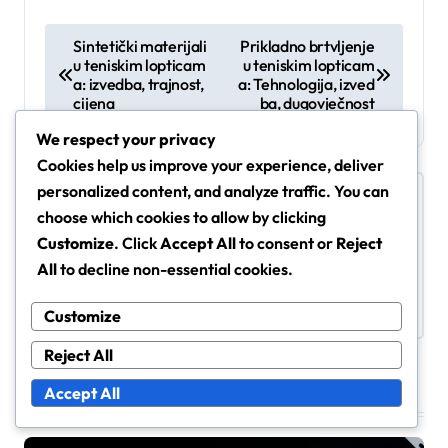
P
Sintetički materijali
Prikladno brtvljenje
u teniskim lopticam
u teniskim lopticam
o
a: izvedba, trajnost,
a: Tehnologija, izved
s
cijena
ba, dugovječnost
t
We respect your privacy
Cookies help us improve your experience, deliver
n
personalized content, and analyze traffic. You can
a
By
Ana Novak
choose which cookies to allow by clicking
v
Ana Novak je stručnjakinja za tenis s
Customize
. Click
Accept All
to consent or
Reject
posebnim fokusom na različite vrste teniskih
i
All
to decline non-essential cookies.
lopti i njihov utjecaj na igru.
g
Customize
a
Reject All
t
Related Posts
Accept All
i
o