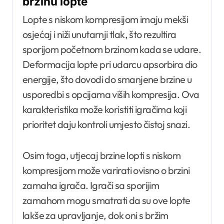
brzinu lopte
Lopte s niskom kompresijom imaju mekši
osjećaj i niži unutarnji tlak, što rezultira
sporijom početnom brzinom kada se udare.
Deformacija lopte pri udarcu apsorbira dio
energije, što dovodi do smanjene brzine u
usporedbi s opcijama viših kompresija. Ova
karakteristika može koristiti igračima koji
prioritet daju kontroli umjesto čistoj snazi.
Osim toga, utjecaj brzine lopti s niskom
kompresijom može varirati ovisno o brzini
zamaha igrača. Igrači sa sporijim
zamahom mogu smatrati da su ove lopte
lakše za upravljanje, dok oni s bržim