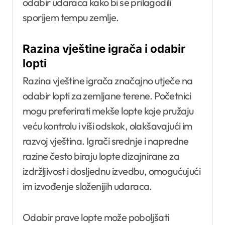
odabir udaraca kako bi se prilagodili
sporijem tempu zemlje.
Razina vještine igrača i odabir
lopti
Razina vještine igrača značajno utječe na
odabir lopti za zemljane terene. Početnici
mogu preferirati mekše lopte koje pružaju
veću kontrolu i viši odskok, olakšavajući im
razvoj vještina. Igrači srednje i napredne
razine često biraju lopte dizajnirane za
izdržljivost i dosljednu izvedbu, omogućujući
im izvođenje složenijih udaraca.
Odabir prave lopte može poboljšati