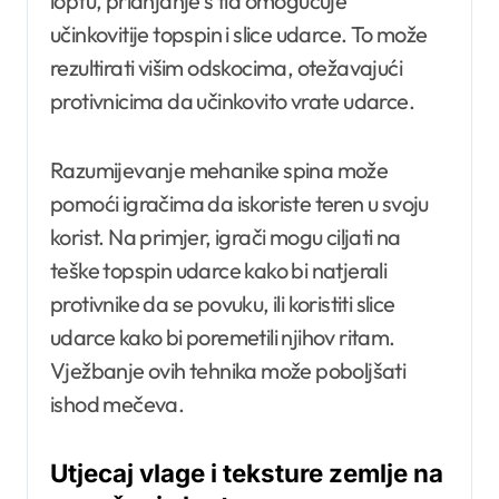
loptu, prianjanje s tla omogućuje
učinkovitije topspin i slice udarce. To može
rezultirati višim odskocima, otežavajući
protivnicima da učinkovito vrate udarce.
Razumijevanje mehanike spina može
pomoći igračima da iskoriste teren u svoju
korist. Na primjer, igrači mogu ciljati na
teške topspin udarce kako bi natjerali
protivnike da se povuku, ili koristiti slice
udarce kako bi poremetili njihov ritam.
Vježbanje ovih tehnika može poboljšati
ishod mečeva.
Utjecaj vlage i teksture zemlje na