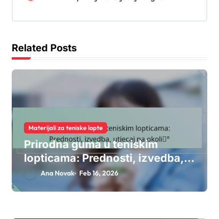
a
t
i
Related Posts
o
n
Materijali za teniske lopte
Prirodna guma u teniskim
lopticama: Prednosti, izvedba,
utjecaj na okoliš
Ana Novak
Feb 16, 2026