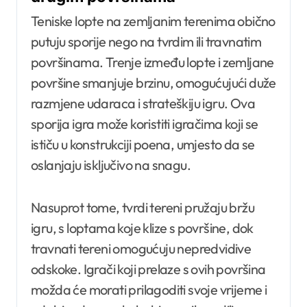
Teniske lopte na zemljanim terenima obično
putuju sporije nego na tvrdim ili travnatim
površinama. Trenje između lopte i zemljane
površine smanjuje brzinu, omogućujući duže
razmjene udaraca i strateškiju igru. Ova
sporija igra može koristiti igračima koji se
ističu u konstrukciji poena, umjesto da se
oslanjaju isključivo na snagu.
Nasuprot tome, tvrdi tereni pružaju bržu
igru, s loptama koje klize s površine, dok
travnati tereni omogućuju nepredvidive
odskoke. Igrači koji prelaze s ovih površina
možda će morati prilagoditi svoje vrijeme i