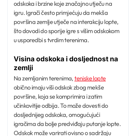
odskoka i brzine koje značajno utječu na
igru. Igrači često primjećuju da mekša
površina zemlje utječe na interakciju lopte,
što dovodi do sporije igre s višim odskokom
u usporedbi s tvrdim terenima.
Visina odskoka i dosljednost na
zemlji
Na zemljanim terenima,
teniske lopte
obično imaju viši odskok zbog mekše
površine, koja se komprimira i zatim
učinkovitije odbija. To može dovesti do
dosljednijeg odskoka, omogućujući
igračima da bolje predviđaju putanje lopte.
Odskok može varirati ovisno o sadržaju