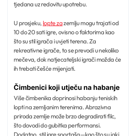
tjedana uz redovitu upotrebu.
U prosjeku,
lopte za
zemlju mogu trajati od
10 do 20 sati igre, ovisno o faktorima kao
što su stil igrača i uvjeti terena. Za
rekreativne igrače, to se prevodi u nekoliko
mečeva, dok natjecateljski igrači možda će
ih trebati češće mijenjati.
Čimbenici koji utječu na habanje
Više čimbenika doprinosi habanju teniskih
lopti na zemljanim terenima. Abrazivna
priroda zemlje može brzo degradirati filc,
što dovodi do gubitka performansi.
Dodatno, stil igre sportaša—kao što su jaki