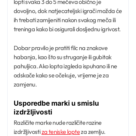
lopti svaka 3 do 5 mečeva obično je
dovoljno, dok natjecateljski igrači možda će
ih trebati zamijeniti nakon svakog meča ili
treninga kako bi osigurali dosljednu igrivost.
Dobar pravilo je pratiti filc na znakove
habanja, kao što su struganje ili gubitak
pahuljica. Ako lopta izgleda ispuhano ili ne
odskače kako se očekuje, vrijeme je za
zamjenu.
Usporedbe marki u smislu
izdržljivosti
Različite marke nude različite razine
izdržljivosti
za teniske lopte
za zemlju.