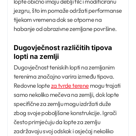
lopte obično imaju deblji filc i modificiranu
jezgru, što im pomaže održati performanse
tijekom vremena dok se otporne na
habanje od abrazivne zemljane površine.
Dugovječnost različitih tipova
lopti na zemlji
Dugovječnost teniskih lopti na zemljanim
terenima značajno varira između tipova.
Redovne lopte
za tvrde terene
mogu trajati
samo nekoliko mečeva na zemlji, dok lopte
specifične za zemlju mogu izdržati duže
zbog svoje poboljšane konstrukcije. Igrači
često primjećuju da lopte za zemlju
zadržavaju svoj odskok i osjećaj nekoliko