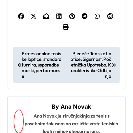
P
Profesionalne tenis
Pjeneće Teniske Lo
ke loptice: standardi
ptice: Sigurnost, Poč
o
turnira, usporedbe
etnička Upotreba, K
s
marki, performans
arakteristike Odbija
e
nja
t
n
a
By
Ana Novak
v
Ana Novak je stručnjakinja za tenis s
i
posebnim fokusom na različite vrste teniskih
g
lopti i njihov utjecaj na igru.