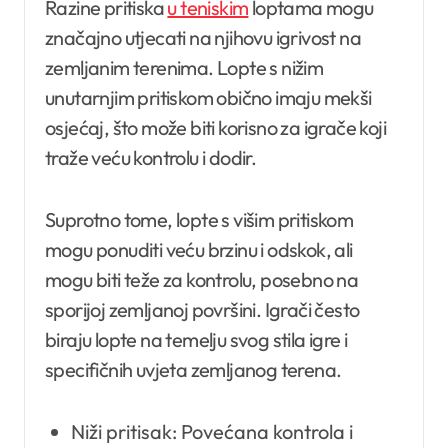
Razine pritiska
u teniskim
loptama mogu
značajno utjecati na njihovu igrivost na
zemljanim terenima. Lopte s nižim
unutarnjim pritiskom obično imaju mekši
osjećaj, što može biti korisno za igrače koji
traže veću kontrolu i dodir.
Suprotno tome, lopte s višim pritiskom
mogu ponuditi veću brzinu i odskok, ali
mogu biti teže za kontrolu, posebno na
sporijoj zemljanoj površini. Igrači često
biraju lopte na temelju svog stila igre i
specifičnih uvjeta zemljanog terena.
Niži pritisak: Povećana kontrola i