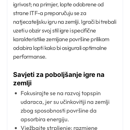
igrivost; na primjer, lopte odobrene od
strane ITF-a preporučuju se za
natjecateljsku igru na zemlji. Igrači bi trebali
uzeti u obzir svoj stil igre i specifične
karakteristike zemljane površine prilikom
odabira lopti kako bi osigurali optimalne
performanse.
Savjeti za poboljšanje igre na
zemlji
Fokusirajte se na razvoj topspin
udaraca, jer su učinkovitiji na zemlji
zbog sposobnosti površine da
apsorbira energiju.
Vježbajte strpljenje; razmjene