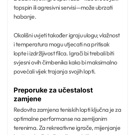
topspin ili agresivni servisi—može ubrzati
habanje.
Okolišni uvjeti također igraju ulogu; vlažnost
i temperatura mogu utjecati na pritisak
lopte i izdržljivost filca. Igrači bi trebali biti
svjesni ovih čimbenika kako bi maksimalno
povećali vijek trajanja svojih lopti.
Preporuke za učestalost
zamjene
Redovita zamjena teniskih lopti ključna je za
optimalne performanse na zemljanim
terenima. Za rekreativne igrače, mijenjanje