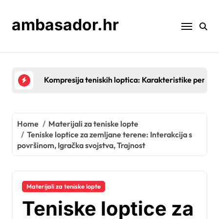
Skip
to
ambasador.hr
content
Prirodna guma u teniskim lopticama: Prednosti, izv
Home
Materijali za teniske lopte
Teniske loptice za zemljane terene: Interakcija s
površinom, Igračka svojstva, Trajnost
Materijali za teniske lopte
Teniske loptice za