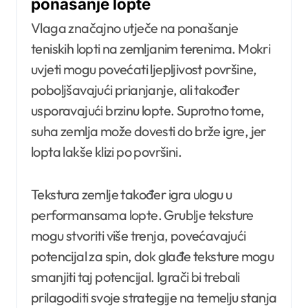
ponašanje lopte
Vlaga značajno utječe na ponašanje
teniskih lopti na zemljanim terenima. Mokri
uvjeti mogu povećati ljepljivost površine,
poboljšavajući prianjanje, ali također
usporavajući brzinu lopte. Suprotno tome,
suha zemlja može dovesti do brže igre, jer
lopta lakše klizi po površini.
Tekstura zemlje također igra ulogu u
performansama lopte. Grublje teksture
mogu stvoriti više trenja, povećavajući
potencijal za spin, dok glađe teksture mogu
smanjiti taj potencijal. Igrači bi trebali
prilagoditi svoje strategije na temelju stanja