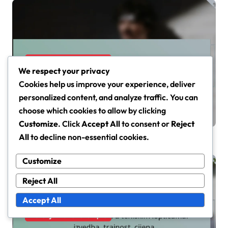
Materijali za teniske lopte
We respect your privacy
Prikladno brtvljenje u teniskim
Cookies help us improve your experience, deliver
lopticama: Tehnologija,
personalized content, and analyze traffic. You can
izvedba, dugovječnost
Ana Novak
Feb 16, 2026
choose which cookies to allow by clicking
Customize
. Click
Accept All
to consent or
Reject
All
to decline non-essential cookies.
Customize
Reject All
Accept All
Materijali za teniske lopte