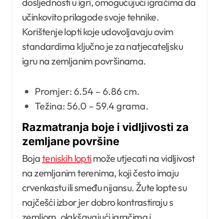
dosljednosti u igri, omogućujući igračima da
učinkovito prilagode svoje tehnike.
Korištenje lopti koje udovoljavaju ovim
standardima ključno je za natjecateljsku
igru na zemljanim površinama.
Promjer: 6.54 – 6.86 cm.
Težina: 56.0 – 59.4 grama.
Razmatranja boje i vidljivosti za
zemljane površine
Boja
teniskih lopti
može utjecati na vidljivost
na zemljanim terenima, koji često imaju
crvenkastu ili smeđu nijansu. Žute lopte su
najčešći izbor jer dobro kontrastiraju s
zemljom, olakšavajući igračima i