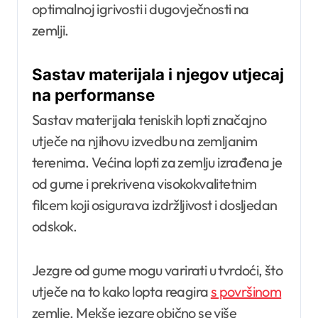
optimalnoj igrivosti i dugovječnosti na
zemlji.
Sastav materijala i njegov utjecaj
na performanse
Sastav materijala teniskih lopti značajno
utječe na njihovu izvedbu na zemljanim
terenima. Većina lopti za zemlju izrađena je
od gume i prekrivena visokokvalitetnim
filcem koji osigurava izdržljivost i dosljedan
odskok.
Jezgre od gume mogu varirati u tvrdoći, što
utječe na to kako lopta reagira
s površinom
zemlje. Mekše jezgre obično se više