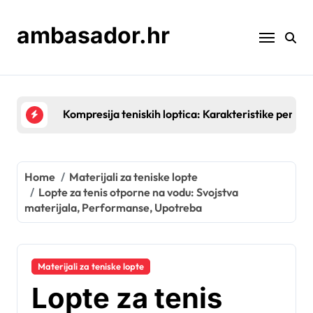
Skip
to
ambasador.hr
content
Prirodna guma u teniskim lopticama: Prednosti, izv
Home
Materijali za teniske lopte
Lopte za tenis otporne na vodu: Svojstva
materijala, Performanse, Upotreba
Materijali za teniske lopte
Lopte za tenis