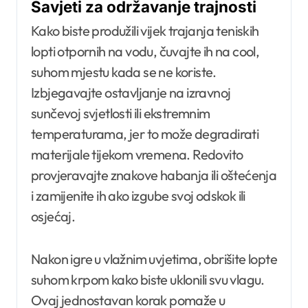
Savjeti za održavanje trajnosti
Kako biste produžili vijek trajanja teniskih
lopti otpornih na vodu, čuvajte ih na cool,
suhom mjestu kada se ne koriste.
Izbjegavajte ostavljanje na izravnoj
sunčevoj svjetlosti ili ekstremnim
temperaturama, jer to može degradirati
materijale tijekom vremena. Redovito
provjeravajte znakove habanja ili oštećenja
i zamijenite ih ako izgube svoj odskok ili
osjećaj.
Nakon igre u vlažnim uvjetima, obrišite lopte
suhom krpom kako biste uklonili svu vlagu.
Ovaj jednostavan korak pomaže u