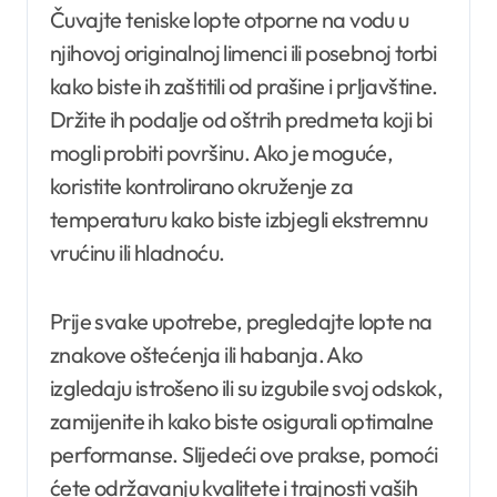
Čuvajte teniske lopte otporne na vodu u
njihovoj originalnoj limenci ili posebnoj torbi
kako biste ih zaštitili od prašine i prljavštine.
Držite ih podalje od oštrih predmeta koji bi
mogli probiti površinu. Ako je moguće,
koristite kontrolirano okruženje za
temperaturu kako biste izbjegli ekstremnu
vrućinu ili hladnoću.
Prije svake upotrebe, pregledajte lopte na
znakove oštećenja ili habanja. Ako
izgledaju istrošeno ili su izgubile svoj odskok,
zamijenite ih kako biste osigurali optimalne
performanse. Slijedeći ove prakse, pomoći
ćete održavanju kvalitete i trajnosti vaših