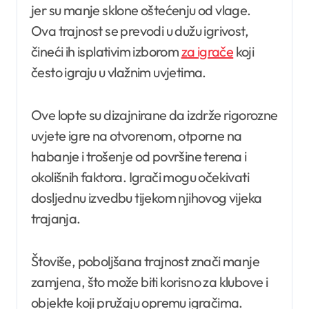
jer su manje sklone oštećenju od vlage.
Ova trajnost se prevodi u dužu igrivost,
čineći ih isplativim izborom
za igrače
koji
često igraju u vlažnim uvjetima.
Ove lopte su dizajnirane da izdrže rigorozne
uvjete igre na otvorenom, otporne na
habanje i trošenje od površine terena i
okolišnih faktora. Igrači mogu očekivati
dosljednu izvedbu tijekom njihovog vijeka
trajanja.
Štoviše, poboljšana trajnost znači manje
zamjena, što može biti korisno za klubove i
objekte koji pružaju opremu igračima.