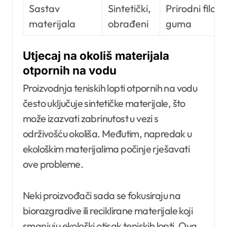
Sastav
Sintetički,
Prirodni filc,
materijala
obrađeni
guma
Utjecaj na okoliš materijala
otpornih na vodu
Proizvodnja teniskih lopti otpornih na vodu
često uključuje sintetičke materijale, što
može izazvati zabrinutost u vezi s
održivošću okoliša. Međutim, napredak u
ekološkim materijalima počinje rješavati
ove probleme.
Neki proizvođači sada se fokusiraju na
biorazgradive ili reciklirane materijale koji
smanjuju ekološki otisak teniskih lopti. Ova