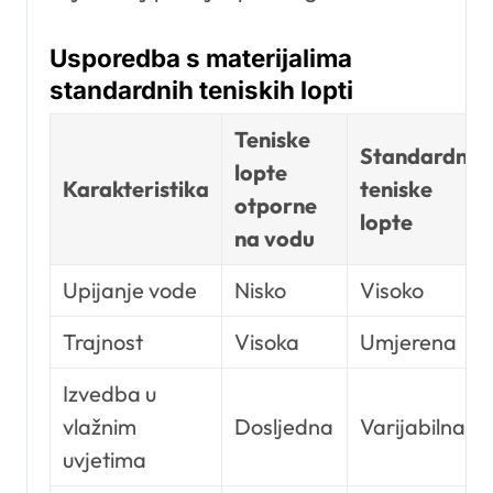
Usporedba s materijalima
standardnih teniskih lopti
Teniske
Standardne
lopte
Karakteristika
teniske
otporne
lopte
na vodu
Upijanje vode
Nisko
Visoko
Trajnost
Visoka
Umjerena
Izvedba u
vlažnim
Dosljedna
Varijabilna
uvjetima