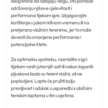
dizajnirane da odbijaju vlagu, što pomaže
održavanju njihove cjelovitosti i
performansi tijekom igre. Izbjegavajte
korištenje u jakom kišnom vremenu ili na
pretjerano vlažnim terenima, jer to može
dovesti do smanjene performanse i
potencijalne štete.
Za optimalnu upotrebu, razmislite o igri
tijekom ranih jutarnjih sati ili nakon laganih
pljuskova kada su tereni vlažni, ali ne
poplavljeni. Lopte će pružiti bolju
prionljivost i odskok u usporedbi s običnim
teniskim loptama u tim uvjetima.