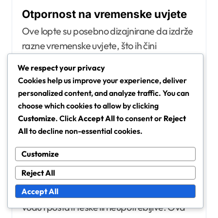
Otpornost na vremenske uvjete
Ove lopte su posebno dizajnirane da izdrže
razne vremenske uvjete, što ih čini
idealnima za igru na otvorenom. Kiša ili
We respect your privacy
vlaga neće kompromitirati njihovu izvedbu,
Cookies help us improve your experience, deliver
omogućujući igračima da nastave uživati u
personalized content, and analyze traffic. You can
svojim mečevima bez prekida. Ova
choose which cookies to allow by clicking
otpornost na vremenske uvjete posebno je
Customize
. Click
Accept All
to consent or
Reject
All
to decline non-essential cookies.
korisna za regije s nepredvidivim klimama.
Customize
Igrači mogu s povjerenjem koristiti teniske
Reject All
lopte otporne na vodu u laganoj kiši ili
Accept All
vlažnim uvjetima, znajući da neće upijati
vodu i postati teške ili neupotrebljive. Ova