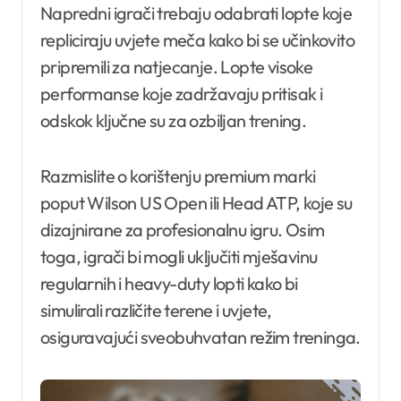
Napredni igrači trebaju odabrati lopte koje
repliciraju uvjete meča kako bi se učinkovito
pripremili za natjecanje. Lopte visoke
performanse koje zadržavaju pritisak i
odskok ključne su za ozbiljan trening.
Razmislite o korištenju premium marki
poput Wilson US Open ili Head ATP, koje su
dizajnirane za profesionalnu igru. Osim
toga, igrači bi mogli uključiti mješavinu
regularnih i heavy-duty lopti kako bi
simulirali različite terene i uvjete,
osiguravajući sveobuhvatan režim treninga.