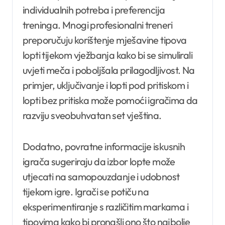
individualnih potreba i preferencija
treninga. Mnogi profesionalni treneri
preporučuju korištenje mješavine tipova
lopti tijekom vježbanja kako bi se simulirali
uvjeti meča i poboljšala prilagodljivost. Na
primjer, uključivanje i lopti pod pritiskom i
lopti bez pritiska može pomoći igračima da
razviju sveobuhvatan set vještina.
Dodatno, povratne informacije iskusnih
igrača sugeriraju da izbor lopte može
utjecati na samopouzdanje i udobnost
tijekom igre. Igrači se potiču na
eksperimentiranje s različitim markama i
tipovima kako bi pronašli ono što najbolje