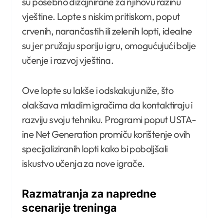
su posebno dizajnirane za njihovu razinu
vještine. Lopte s niskim pritiskom, poput
crvenih, narančastih ili zelenih lopti, idealne
su jer pružaju sporiju igru, omogućujući bolje
učenje i razvoj vještina.
Ove lopte su lakše i odskakuju niže, što
olakšava mladim igračima da kontaktiraju i
razviju svoju tehniku. Programi poput USTA-
ine Net Generation promiču korištenje ovih
specijaliziranih lopti kako bi poboljšali
iskustvo učenja za nove igrače.
Razmatranja za napredne
scenarije treninga