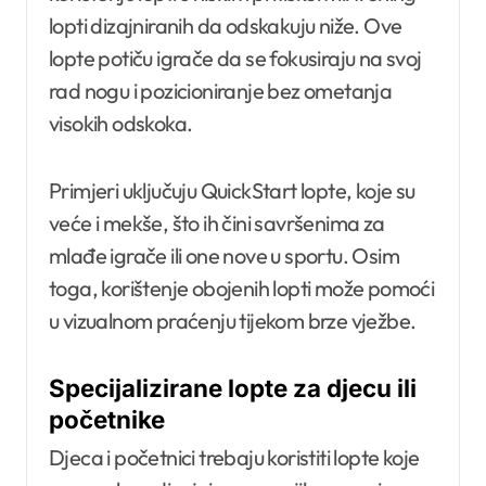
lopti dizajniranih da odskakuju niže. Ove
lopte potiču igrače da se fokusiraju na svoj
rad nogu i pozicioniranje bez ometanja
visokih odskoka.
Primjeri uključuju QuickStart lopte, koje su
veće i mekše, što ih čini savršenima za
mlađe igrače ili one nove u sportu. Osim
toga, korištenje obojenih lopti može pomoći
u vizualnom praćenju tijekom brze vježbe.
Specijalizirane lopte za djecu ili
početnike
Djeca i početnici trebaju koristiti lopte koje