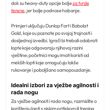
dok su heavy-duty opcije bolje
za tvrde
terene
, jer bolje podnose habanje.
Primjeri uključuju Dunlop Fort i Babolat
Gold, koje su poznate po svojoj trajnosti i
dosljednoj izvedbi. Igrači bi trebali odabrati
lopte koje odgovaraju njihovoj razini
vještine; početnici mogu imati koristi od
mekših lopti koje omogućuju lakše
rukovanje i poboljšano samopouzdanje.
Idealni izbori za vježbe agilnosti i
rada nogu
Za vježbe agilnosti i rada nogu, razmislite o
korištenju lopti s niskim pritiskom ili trening