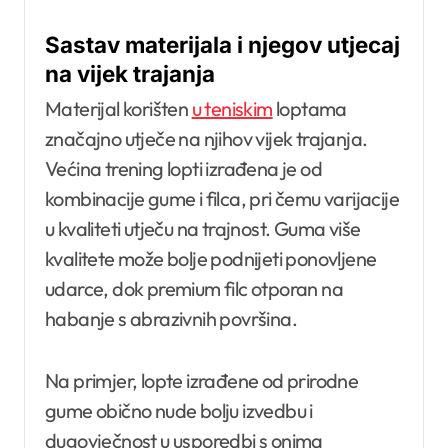
Sastav materijala i njegov utjecaj
na vijek trajanja
Materijal korišten
u teniskim
loptama
značajno utječe na njihov vijek trajanja.
Većina trening lopti izrađena je od
kombinacije gume i filca, pri čemu varijacije
u kvaliteti utječu na trajnost. Guma više
kvalitete može bolje podnijeti ponovljene
udarce, dok premium filc otporan na
habanje s abrazivnih površina.
Na primjer, lopte izrađene od prirodne
gume obično nude bolju izvedbu i
dugovječnost u usporedbi s onima