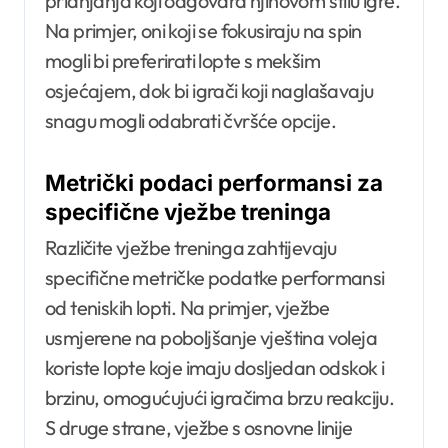
prianjanja koji odgovara njihovom stilu igre.
Na primjer, oni koji se fokusiraju na spin
mogli bi preferirati lopte s mekšim
osjećajem, dok bi igrači koji naglašavaju
snagu mogli odabrati čvršće opcije.
Metrički podaci performansi za
specifične vježbe treninga
Različite vježbe treninga zahtijevaju
specifične metričke podatke performansi
od teniskih lopti. Na primjer, vježbe
usmjerene na poboljšanje vještina voleja
koriste lopte koje imaju dosljedan odskok i
brzinu, omogućujući igračima brzu reakciju.
S druge strane, vježbe s osnovne linije