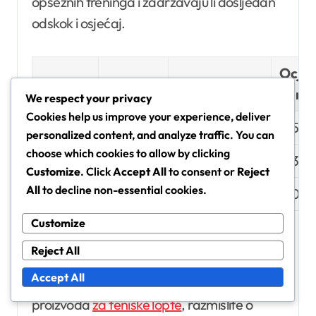
opsežnih treninga i zadržavaju li dosljedan
odskok i osjećaj.
Ocje
Marka
Trajnost
Performanse
koris
We respect your privacy
Cookies help us improve your experience, deliver
Wilson
Visoka
Izvrsna
4.5/5
personalized content, and analyze traffic. You can
choose which cookies to allow by clicking
Head
Srednja
Vrlo dobra
4.3/5
Customize
. Click
Accept All
to consent or
Reject
All
to decline non-essential cookies.
Babolat
Srednja
Dobra
4.0/5
Customize
Gdje pronaći pouzdane
Reject All
usporedbe proizvoda
Accept All
Kako biste pronašli pouzdane usporedbe
proizvoda
za teniske lopte
, razmislite o