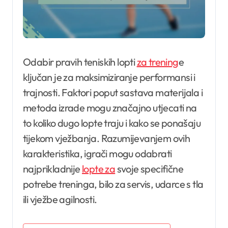
Odabir pravih teniskih lopti
za trening
e
ključan je za maksimiziranje performansi i
trajnosti. Faktori poput sastava materijala i
metoda izrade mogu značajno utjecati na
to koliko dugo lopte traju i kako se ponašaju
tijekom vježbanja. Razumijevanjem ovih
karakteristika, igrači mogu odabrati
najprikladnije
lopte za
svoje specifične
potrebe treninga, bilo za servis, udarce s tla
ili vježbe agilnosti.