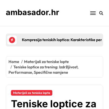
Skip
to
ambasador.hr
content
Prirodna guma u teniskim lopticama: Prednosti, izv
Home
Materijali za teniske lopte
Teniske loptice za trening: Izdržljivost,
Performanse, Specifične namjene
Materijali za teniske lopte
Teniske loptice za