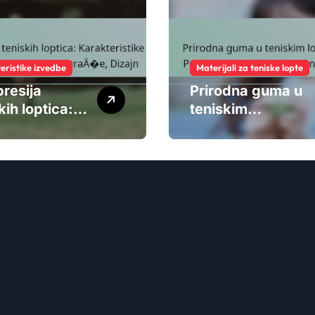
eristike izvedbe
Materijali za teniske lopte
resija
Prirodna guma u
kih loptica:
teniskim
teristike
lopticama:
ormansi,
Prednosti,
aj na igrače,
izvedba, utjecaj
n
na okoliš