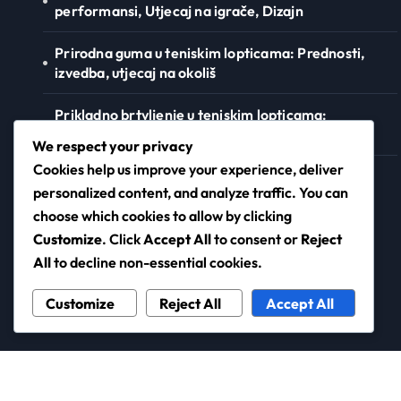
performansi, Utjecaj na igrače, Dizajn
Prirodna guma u teniskim lopticama: Prednosti,
izvedba, utjecaj na okoliš
Prikladno brtvljenje u teniskim lopticama:
Tehnologija, izvedba, dugovječnost
We respect your privacy
Cookies help us improve your experience, deliver
Lopte za tenis s niskom kompresijom: Brzina,
personalized content, and analyze traffic. You can
Kontrola, Prikladnost za igrače
choose which cookies to allow by clicking
Customize
. Click
Accept All
to consent or
Reject
All
to decline non-essential cookies.
ambasador.hr
Customize
Reject All
Accept All