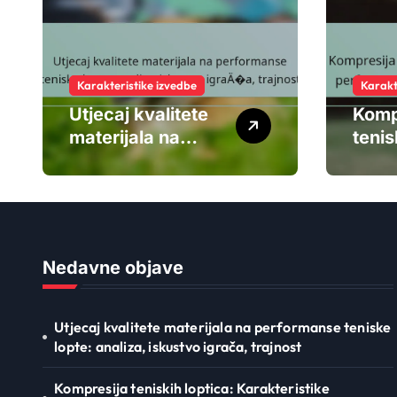
Karakteristike izvedbe
Karakt
Utjecaj kvalitete
Komp
materijala na
tenis
performanse
Karak
teniske lopte:
perf
analiza, iskustvo
Utjec
igrača, trajnost
Dizaj
Nedavne objave
Utjecaj kvalitete materijala na performanse teniske
lopte: analiza, iskustvo igrača, trajnost
Kompresija teniskih loptica: Karakteristike