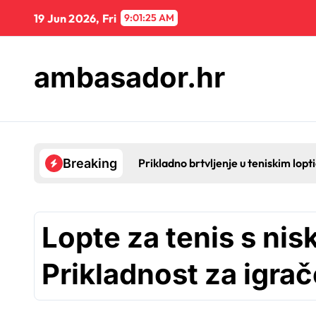
Skip
19 Jun 2026, Fri
9:01:25 AM
to
content
ambasador.hr
Prikladno brtvljenje u teniskim lop
Breaking
Lopte za tenis s ni
Prikladnost za igrač