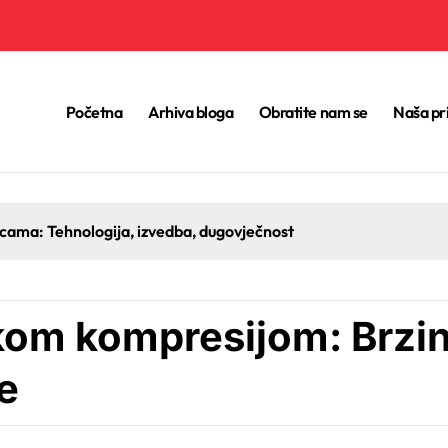
Početna
Arhiva bloga
Obratite nam se
Naša pr
ticama: Tehnologija, izvedba, dugovječnost
skom kompresijom: Brzin
e