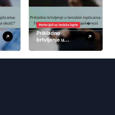
Materijali za teniske lopte
Prikladno
brtvljenje u
teniskim
lopticama:
Tehnologija,
izvedba,
dugovječnost